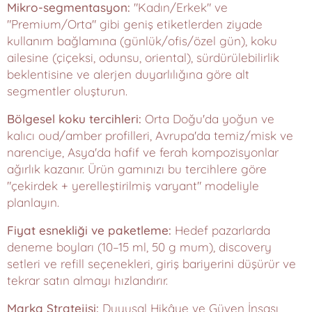
Mikro-segmentasyon:
"Kadın/Erkek" ve
"Premium/Orta" gibi geniş etiketlerden ziyade
kullanım bağlamına (günlük/ofis/özel gün), koku
ailesine (çiçeksi, odunsu, oriental), sürdürülebilirlik
beklentisine ve alerjen duyarlılığına göre alt
segmentler oluşturun.
Bölgesel koku tercihleri:
Orta Doğu'da yoğun ve
kalıcı oud/amber profilleri, Avrupa'da temiz/misk ve
narenciye, Asya'da hafif ve ferah kompozisyonlar
ağırlık kazanır. Ürün gamınızı bu tercihlere göre
"çekirdek + yerelleştirilmiş varyant" modeliyle
planlayın.
Fiyat esnekliği ve paketleme:
Hedef pazarlarda
deneme boyları (10–15 ml, 50 g mum), discovery
setleri ve refill seçenekleri, giriş bariyerini düşürür ve
tekrar satın almayı hızlandırır.
Marka Stratejisi:
Duyusal Hikâye ve Güven İnşası