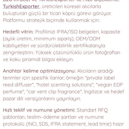
TurkishExporter
, üreticileri küresel alıcılarla
buluşturan güçlü bir ticari köprü görevi görüyor.
Platformu stratejik biçimde kullanmak için:
Hedefli vitrin:
Profilinizi IFRA/ISO belgeleri, kapasite
(aylık üretim, minimum sipariş), OEM/ODM
kabiliyetleri ve sürdürülebilirlik sertifikalarıyla
zenginleştirin. Yüksek çözünürlüklü ürün fotoğrafları
ve koku piramidi bilgisi ekleyin.
Anahtar kelime optimizasyonu:
Alıcıların aradığı
terimler için spesifik ilanlar; örneğin "private label
reed diffuser", "hotel scenting solutions", "vegan EDP
perfume", "car vent clip fragrance". İngilizce ve hedef
pazar dili versiyonlarını yayınlayın.
Hızlı teklif ve numune yönetimi:
Standart RFQ
şablonları, teslim–ödeme şartları ve numune
protokolü (INCI, SDS, IFRA statement, lead time) hazır