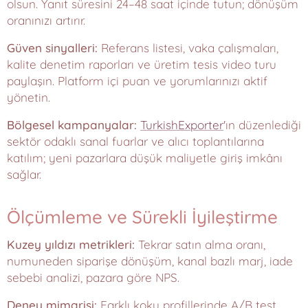
olsun. Yanıt süresini 24–48 saat içinde tutun; dönüşüm
oranınızı artırır.
Güven sinyalleri:
Referans listesi, vaka çalışmaları,
kalite denetim raporları ve üretim tesis video turu
paylaşın. Platform içi puan ve yorumlarınızı aktif
yönetin.
Bölgesel kampanyalar:
TurkishExporter
'ın düzenlediği
sektör odaklı sanal fuarlar ve alıcı toplantılarına
katılım; yeni pazarlara düşük maliyetle giriş imkânı
sağlar.
Ölçümleme ve Sürekli İyileştirme
Kuzey yıldızı metrikleri:
Tekrar satın alma oranı,
numuneden siparişe dönüşüm, kanal bazlı marj, iade
sebebi analizi, pazara göre NPS.
Deney mimarisi:
Farklı koku profillerinde A/B test,