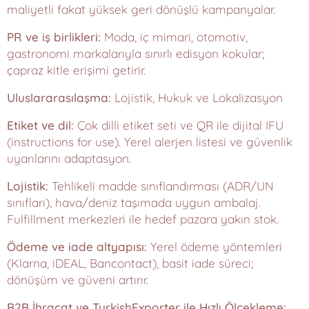
maliyetli fakat yüksek geri dönüşlü kampanyalar.
PR ve iş birlikleri:
Moda, iç mimari, otomotiv,
gastronomi markalarıyla sınırlı edisyon kokular;
çapraz kitle erişimi getirir.
Uluslararasılaşma:
Lojistik, Hukuk ve Lokalizasyon
Etiket ve dil:
Çok dilli etiket seti ve QR ile dijital IFU
(instructions for use). Yerel alerjen listesi ve güvenlik
uyarılarını adaptasyon.
Lojistik:
Tehlikeli madde sınıflandırması (ADR/UN
sınıfları), hava/deniz taşımada uygun ambalaj.
Fulfillment merkezleri ile hedef pazara yakın stok.
Ödeme ve iade altyapısı:
Yerel ödeme yöntemleri
(Klarna, iDEAL, Bancontact), basit iade süreci;
dönüşüm ve güveni artırır.
B2B İhracat ve TurkishExporter ile Hızlı Ölçekleme: