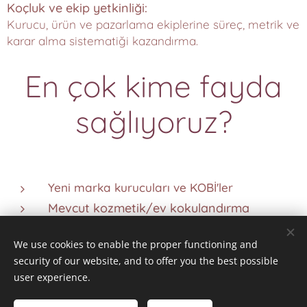
Koçluk ve ekip yetkinliği:
Kurucu, ürün ve pazarlama ekiplerine süreç, metrik ve
karar alma sistematiği kazandırma.
En çok kime fayda
sağlıyoruz?
Yeni marka kurucuları ve KOBİ'ler
Mevcut kozmetik/ev kokulandırma
markaları
We use cookies to enable the proper functioning and
Private label üreticileri ve distribütörler
security of our website, and to offer you the best possible
Otel, restoran, mağaza zincirleri
user experience.
E-Ticaret firmaları