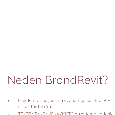
Neden BrandRevit?
Fikirden raf başarısına uzanan yolculukta 30+
yıl sektör tecrübesi.
TR/FR/IT/KR/MENA/KKTC pazarlama, tedarik