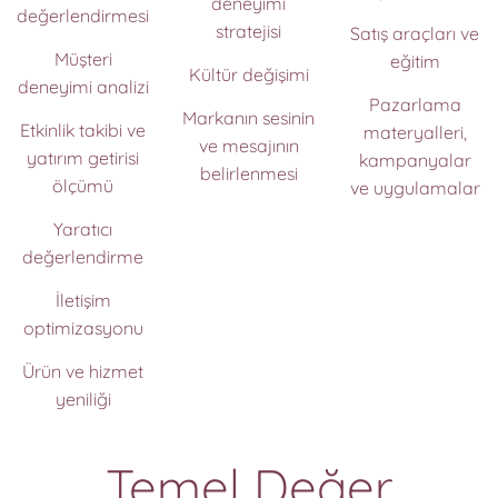
deneyimi
değerlendirmesi
stratejisi
Satış araçları ve
Müşteri
eğitim
Kültür değişimi
deneyimi analizi
Pazarlama
Markanın sesinin
Etkinlik takibi ve
materyalleri,
ve mesajının
yatırım getirisi
kampanyalar
belirlenmesi
ölçümü
ve uygulamalar
Yaratıcı
değerlendirme
İletişim
optimizasyonu
Ürün ve hizmet
yeniliği
Temel Değer