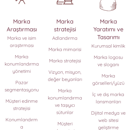
Marka
Marka
Marka
Araştırması
stratejisi
Yaratımı ve
Tasarımı
Marka ve isim
Adlandırma
araştırması
Kurumsal kimlik
Marka mimarisi
Marka
Marka logosu
Marka stratejisi
konumlandırma
ve sloganı
yönetimi
Vizyon, misyon,
Marka
değer beyanları
Pazar
görselleri/yüzü
segmentasyonu
Marka
İç ve dış marka
konumlandırma
Müşteri edinme
lansmanları
ve taşıyıcı
stratejisi
sütunlar
Dijital medya ve
Konumlandırm
web sitesi
Müşteri
a
geliştirme