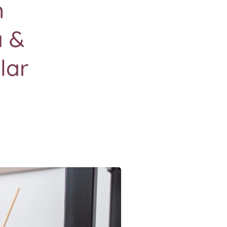
m
ı &
lar