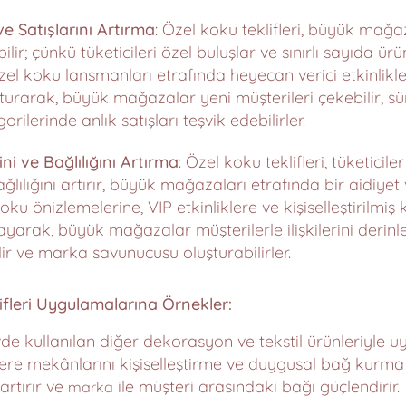
ve Satışlarını Artırma
: Özel koku teklifleri, büyük mağaz
abilir; çünkü tüketicileri özel buluşlar ve sınırlı sayıda ü
Özel koku lansmanları etrafında heyecan verici etkinlik
urarak, büyük mağazalar yeni müşterileri çekebilir, süre
rilerinde anlık satışları teşvik edebilirler.
i ve Bağlılığını Artırma
: Özel koku teklifleri, tüketici
ğlılığını artırır, büyük mağazaları etrafında bir aidiyet 
koku önizlemelerine, VIP etkinliklere ve kişiselleştirilmi
ayarak, büyük mağazalar müşterilerle ilişkilerini derinle
ilir ve marka savunucusu oluşturabilirler.
ifleri Uygulamalarına Örnekler:
de kullanılan diğer dekorasyon ve tekstil ürünleriyle u
re mekânlarını kişiselleştirme ve duygusal bağ kurma f
artırır ve
ile müşteri arasındaki bağı güçlendirir.
marka