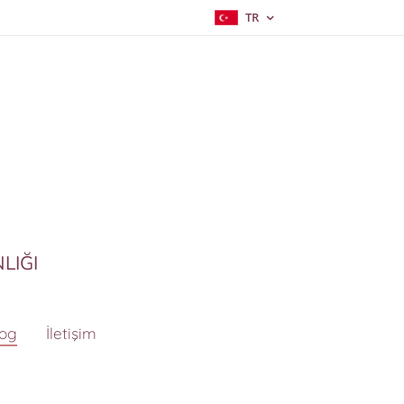
TR
LIĞI
log
İletişim