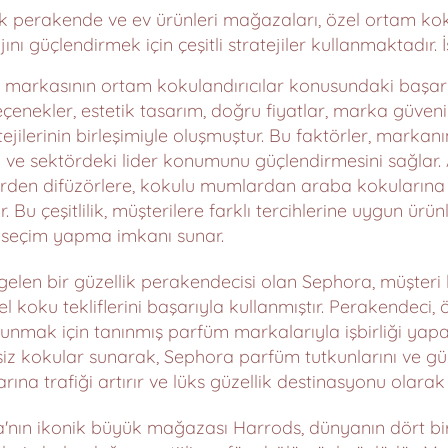
 perakende ve ev ürünleri mağazaları, özel ortam kokul
ı güçlendirmek için çeşitli stratejiler kullanmaktadır. İ
markasının ortam kokulandırıcılar konusundaki başarısını
seçenekler, estetik tasarım, doğru fiyatlar, marka güvenilir
jilerinin birleşimiyle oluşmuştur. Bu faktörler, markan
ni ve sektördeki lider konumunu güçlendirmesini sağlar
rden difüzörlere, kokulu mumlardan araba kokularına k
 Bu çeşitlilik, müşterilere farklı tercihlerine uygun ürün
 seçim yapma imkanı sunar.
gelen bir güzellik perakendecisi olan Sephora, müşteri 
l koku tekliflerini başarıyla kullanmıştır. Perakendeci, ö
sunmak için tanınmış parfüm markalarıyla işbirliği yap
z kokular sunarak, Sephora parfüm tutkunlarını ve güze
ına trafiği artırır ve lüks güzellik destinasyonu olarak
a'nın ikonik büyük mağazası Harrods, dünyanın dört bi