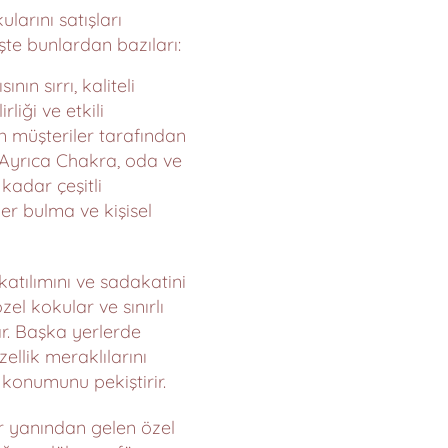
arını satışları
şte bunlardan bazıları:
n sırrı, kaliteli
liği ve etkili
ın müşteriler tarafından
. Ayrıca Chakra, oda ve
adar çeşitli
ler bulma ve kişisel
katılımını ve sadakatini
zel kokular ve sınırlı
ar. Başka yerlerde
llik meraklılarını
 konumunu pekiştirir.
r yanından gelen özel