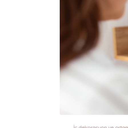
İç dekorasyon ve ortam