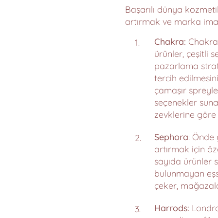
Başarılı dünya kozmetik
artırmak ve marka imajın
Chakra:
Chakra 
ürünler, çeşitli 
pazarlama strate
tercih edilmesi
çamaşır spreyle
seçenekler sunar.
zevklerine göre
Sephora
: Önde 
artırmak için öze
sayıda ürünler 
bulunmayan eşsi
çeker, mağazalar
Harrods
: Londr