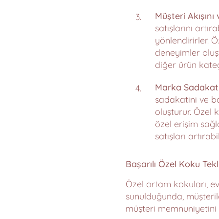
Müşteri Akışını 
satışlarını artır
yönlendirirler. 
deneyimler oluşt
diğer ürün katego
Marka Sadakatin
sadakatini ve ba
oluşturur. Özel 
özel erişim sağl
satışları artırab
Başarılı Özel Koku Tekl
Özel ortam kokuları, ev
sunulduğunda, müşterile
müşteri memnuniyetini 