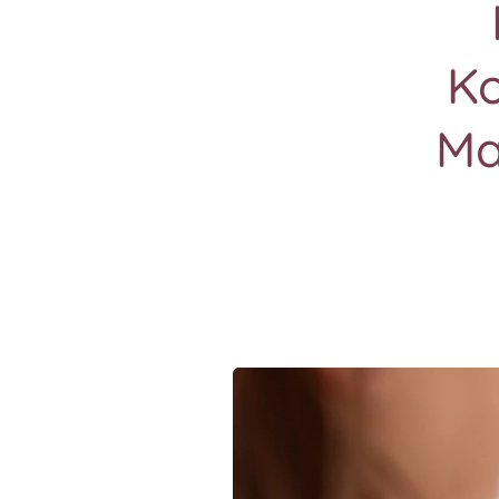
Ko
Ma