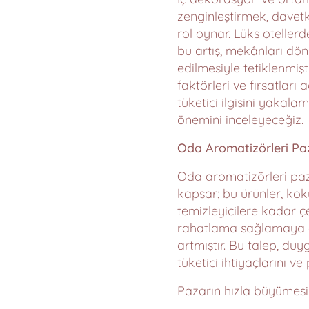
zenginleştirmek, davetk
rol oynar. Lüks otellerd
bu artış, mekânları dön
edilmesiyle tetiklenmişt
faktörleri ve fırsatlar
tüketici ilgisini yakal
önemini inceleyeceğiz.
Oda Aromatizörleri Pa
Oda aromatizörleri paza
kapsar; bu ürünler, ko
temizleyicilere kadar çe
rahatlama sağlamaya d
artmıştır. Bu talep, d
tüketici ihtiyaçlarını ve
Pazarın hızla büyümesi