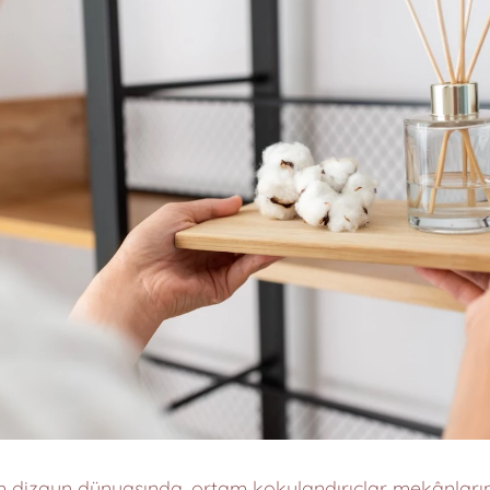
 dizayn dünyasında, ortam kokulandırıclar mekânların