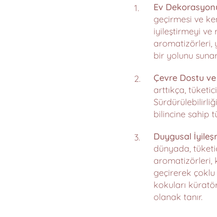
Ev Dekorasyonu 
geçirmesi ve ken
iyileştirmeyi v
aromatizörleri,
bir yolunu sunar
Çevre Dostu ve
arttıkça, tüketi
Sürdürülebilirli
bilincine sahip t
Duygusal İyile
dünyada, tüketic
aromatizörleri,
geçirerek çoklu
kokuları küratö
olanak tanır.