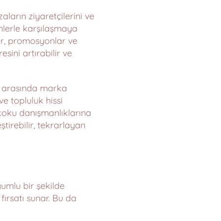
aların ziyaretçilerini ve
rünlerle karşılaşmaya
ler, promosyonlar ve
sini artırabilir ve
ler arasında marka
ve topluluk hissi
ş koku danışmanlıklarına
ştirebilir, tekrarlayan
yumlu bir şekilde
ırsatı sunar. Bu da