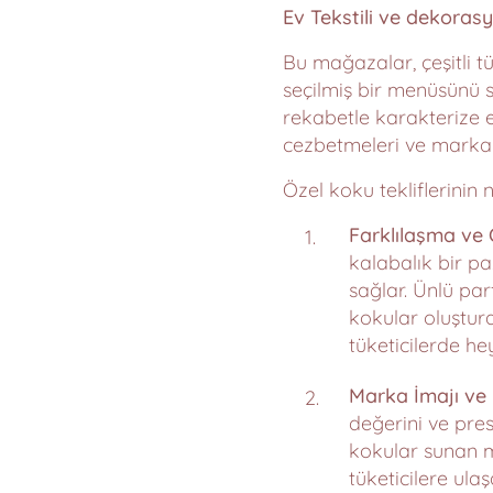
Ev Tekstili ve dekoras
Bu mağazalar, çeşitli tü
seçilmiş bir menüsünü 
rekabetle karakterize e
cezbetmeleri ve marka s
Özel koku tekliflerinin
Farklılaşma ve
kalabalık bir pa
sağlar. Ünlü par
kokular oluştur
tüketicilerde he
Marka İmajı ve P
değerini ve prest
kokular sunan ma
tüketicilere ula