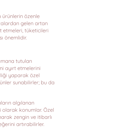
n ürünlerin özenle
zalardan gelen artan
etmeleri, tüketicileri
ı önemlidir.
dımana tutulan
i ayırt etmelerini
rliği yaparak özel
ler sunabilirler; bu da
ların algılanan
kezi olarak konumlar. Özel
arak zengin ve itibarlı
rini artırabilirler.