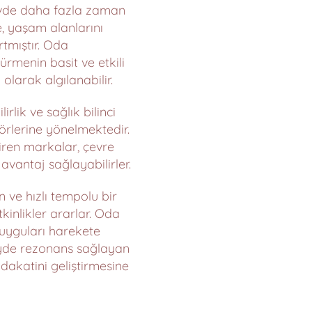
 evde daha fazla zaman
e, yaşam alanlarını
tmıştır. Oda
rmenin basit ve etkili
larak algılanabilir.
irlik ve sağlık bilinci
zörlerine yönelmektedir.
etiren markalar, çevre
 avantaj sağlayabilirler.
en ve hızlı tempolu bir
kinlikler ararlar. Oda
duyguları harekete
zeyde rezonans sağlayan
akatini geliştirmesine