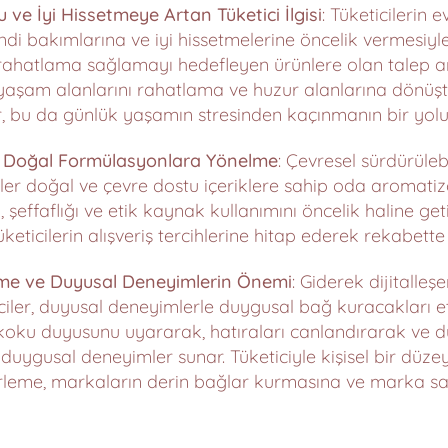
ve İyi Hissetmeye Artan Tüketici İlgisi
: Tüketicilerin
di bakımlarına ve iyi hissetmelerine öncelik vermesiyl
e rahatlama sağlamayı hedefleyen ürünlere olan talep ar
 yaşam alanlarını rahatlama ve huzur alanlarına dönüştü
, bu da günlük yaşamın stresinden kaçınmanın bir yolu o
 Doğal Formülasyonlara Yönelme
: Çevresel sürdürülebil
ciler doğal ve çevre dostu içeriklere sahip oda aromati
ği, şeffaflığı ve etik kaynak kullanımını öncelik haline g
üketicilerin alışveriş tercihlerine hitap ederek rekabette
şme ve Duyusal Deneyimlerin Önemi
: Giderek dijitalleş
iler, duyusal deneyimlerle duygusal bağ kuracakları et
 koku duyusunu uyararak, hatıraları canlandırarak ve 
 duygusal deneyimler sunar. Tüketiciyle kişisel bir dü
rleme, markaların derin bağlar kurmasına ve marka sad