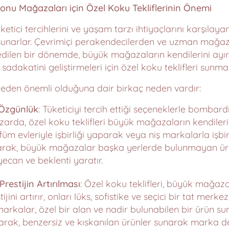
yonu Mağazaları için Özel Koku Tekliflerinin Önemi
ketici tercihlerini ve yaşam tarzı ihtiyaçlarını karşılaya
sunarlar. Çevrimiçi perakendecilerden ve uzman mağa
dilen bir dönemde, büyük mağazaların kendilerini ayırt 
adakatini geliştirmeleri için özel koku teklifleri sunmas
 neden önemli olduğuna dair birkaç neden vardır:
 Özgünlük
: Tüketiciyi tercih ettiği seçeneklerle bombar
zarda, özel koku teklifleri büyük mağazaların kendilerin
füm evleriyle işbirliği yaparak veya niş markalarla işbi
arak, büyük mağazalar başka yerlerde bulunmayan ürün
yecan ve beklenti yaratır.
restijin Artırılması
: Özel koku teklifleri, büyük mağaza
ijini artırır, onları lüks, sofistike ve seçici bir tat mer
rkalar, özel bir alan ve nadir bulunabilen bir ürün sun
şarak, benzersiz ve kıskanılan ürünler sunarak marka değe