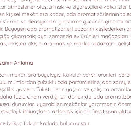
ar atmosferler oluşturmak ve ziyaretçilere kalıcı izler 
en kişisel mekânlara kadar, oda aromatizörlerinin talebi
üştürme ve deneyimleri iyileştirme gücünün giderek art
ir. Büyüyen oda aromatizörleri pazarını keşfederken ana e
ı açığa çıkaracak; aynı zamanda ev ürünleri mağazaları i
amak, müşteri akışını artırmak ve marka sadakatini geliş
zarını Anlama
rı, mekânlara büyüleyici kokular veren ürünleri içeren
kulu mumlardan çubuklu oda parfümlerine, oda spreyler
şitlilik gösterir. Tüketicilerin yaşam ve çalışma ortamlar
aha fazla önem verdiği bir dönemde, oda aromatizörl
uygusal durumları uyarabilen mekânlar yaratmanın ön
 psikolojik ihtiyaçlarını anlamak için bir fırsat sunmaktad
ne birkaç faktör katkıda bulunmuştur: