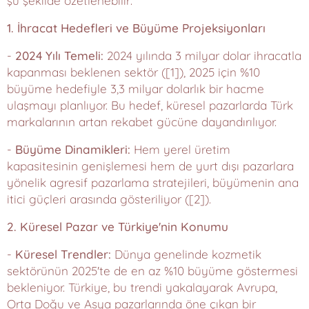
şu şekilde özetlenebilir:
1. İhracat Hedefleri ve Büyüme Projeksiyonları
-
2024 Yılı Temeli:
2024 yılında 3 milyar dolar ihracatla
kapanması beklenen sektör ([1]), 2025 için %10
büyüme hedefiyle 3,3 milyar dolarlık bir hacme
ulaşmayı planlıyor. Bu hedef, küresel pazarlarda Türk
markalarının artan rekabet gücüne dayandırılıyor.
-
Büyüme Dinamikleri:
Hem yerel üretim
kapasitesinin genişlemesi hem de yurt dışı pazarlara
yönelik agresif pazarlama stratejileri, büyümenin ana
itici güçleri arasında gösteriliyor ([2]).
2. Küresel Pazar ve Türkiye'nin Konumu
-
Küresel Trendler:
Dünya genelinde kozmetik
sektörünün 2025'te de en az %10 büyüme göstermesi
bekleniyor. Türkiye, bu trendi yakalayarak Avrupa,
Orta Doğu ve Asya pazarlarında öne çıkan bir